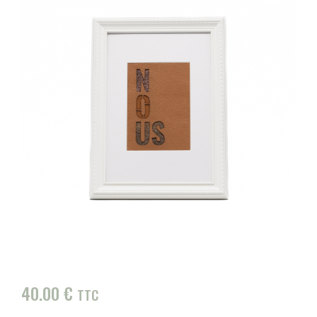
40.00
€
TTC