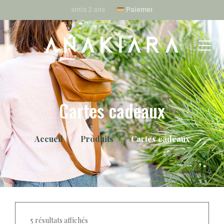
Sacs garantis 2 ans
Paiement Paypal 
Cartes cadeaux
Accueil
Produits
Cartes cadeaux
5 résultats affichés