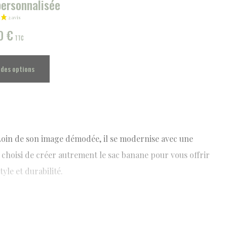
personnalisée
00
€
TTC
 des options
oin de son image démodée, il se modernise avec une
choisi de créer autrement le sac banane pour vous offrir
yle et durabilité.