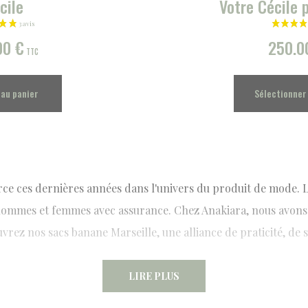
cile
Votre Cécile 
00
€
250.
TTC
 au panier
Sélectionner
orce ces dernières années dans l'univers du
produit
de mode. L
hommes et femmes avec assurance. Chez Anakiara, nous avons 
vrez nos sacs banane Marseille, une alliance de praticité, de st
LIRE PLUS
nane Marseille