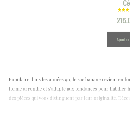
Cé
215.
Ajouter
Populaire dans les années 90, le sac banane revient en f
forme arrondie
et s'adapte aux tendances pour habiller 
des pièces qui vous distinguent par leur originalité. Décou
Relever votre style avec les sacs ba